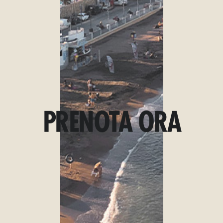
P
R
E
N
O
T
A
O
R
A