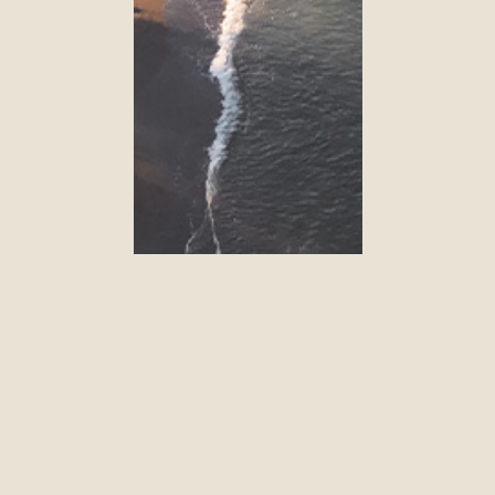
Benvenuti all' Alexandra Hotel
Situato in posizione ideale nel cuore di Paceville,
a St Julians, e circondato da ristoranti, bar, caffè