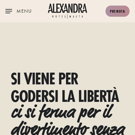
Skip
MENU
PRENOTA
to
main
content
SI
VIENE
PER
GODERSI
LA
LIBERTÀ
ci si ferma per il
divertimento senza